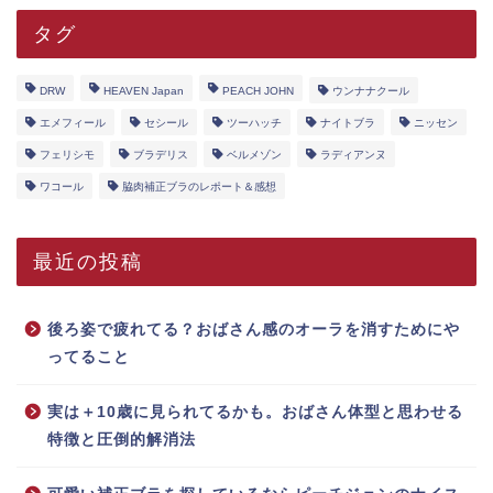
タグ
DRW
HEAVEN Japan
PEACH JOHN
ウンナナクール
エメフィール
セシール
ツーハッチ
ナイトブラ
ニッセン
フェリシモ
ブラデリス
ベルメゾン
ラディアンヌ
ワコール
脇肉補正ブラのレポート＆感想
最近の投稿
後ろ姿で疲れてる？おばさん感のオーラを消すためにや
ってること
実は＋10歳に見られてるかも。おばさん体型と思わせる
特徴と圧倒的解消法