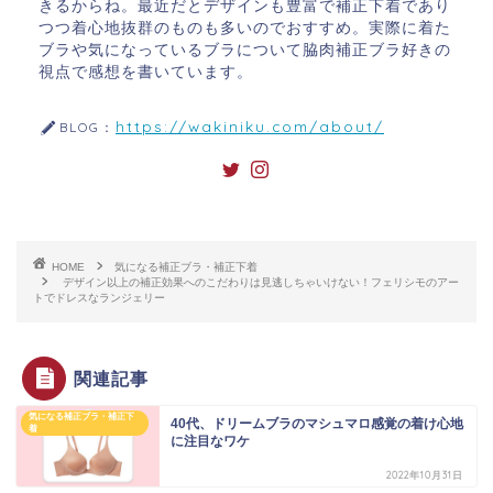
きるからね。最近だとデザインも豊富で補正下着であり
つつ着心地抜群のものも多いのでおすすめ。実際に着た
ブラや気になっているブラについて脇肉補正ブラ好きの
視点で感想を書いています。
https://wakiniku.com/about/
BLOG：
HOME
気になる補正ブラ・補正下着
デザイン以上の補正効果へのこだわりは見逃しちゃいけない！フェリシモのアー
トでドレスなランジェリー
関連記事
気になる補正ブラ・補正下
40代、ドリームブラのマシュマロ感覚の着け心地
着
に注目なワケ
2022年10月31日