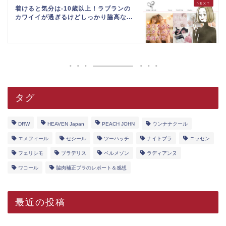
着けると気分は-10歳以上！ラブランの
カワイイが過ぎるけどしっかり脇高な...
タグ
DRW
HEAVEN Japan
PEACH JOHN
ウンナナクール
エメフィール
セシール
ツーハッチ
ナイトブラ
ニッセン
フェリシモ
ブラデリス
ベルメゾン
ラディアンヌ
ワコール
脇肉補正ブラのレポート＆感想
最近の投稿