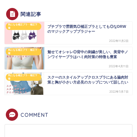
関連記事
気になる補正ブラ・補正下
プチプラで雰囲気◎補正ブラとしても◎なDRW
着
のマジックアップブラジャー
2022年11月2日
気になる補正ブラ・補正下
魅せてオシャレ◎背中の刺繍が美しい、美背中ノ
着
ンワイヤーブラはハミ肉対策の特徴も豊富
2022年4月11日
気になる補正ブラ・補正下
スクーのスタイルアップクロスブラにある脇肉対
着
策と胸が小さい方必見のカップについて話したい
2022年5月7日
COMMENT