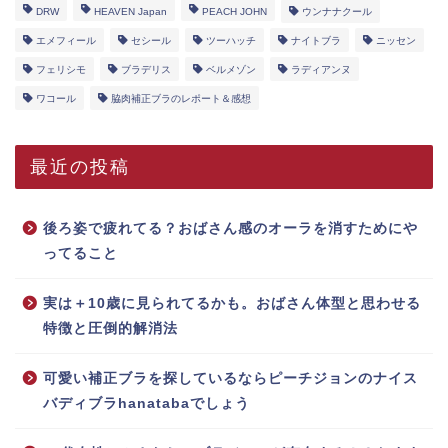
DRW
HEAVEN Japan
PEACH JOHN
ウンナナクール
エメフィール
セシール
ツーハッチ
ナイトブラ
ニッセン
フェリシモ
ブラデリス
ベルメゾン
ラディアンヌ
ワコール
脇肉補正ブラのレポート＆感想
最近の投稿
後ろ姿で疲れてる？おばさん感のオーラを消すためにや
ってること
実は＋10歳に見られてるかも。おばさん体型と思わせる
特徴と圧倒的解消法
可愛い補正ブラを探しているならピーチジョンのナイス
バディブラhanatabaでしょう