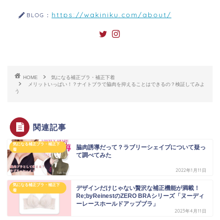
https://wakiniku.com/about/
BLOG：
HOME
気になる補正ブラ・補正下着
メリットいっぱい！？ナイトブラで脇肉を抑えることはできるの？検証してみよ
う
関連記事
気になる補正ブラ・補正下
脇肉誘導だって？ラブリーシェイプについて疑っ
着
て調べてみた
2022年1月11日
気になる補正ブラ・補正下
デザインだけじゃない贅沢な補正機能が満載！
着
Re;byReinestのZERO BRAシリーズ「ヌーディ
ーレースホールドアップブラ」
2023年4月11日